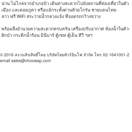
น่าน ไม่ไกลจากอำเภอปัว เดินทางสะดวกไปยังสถานที่ท่องเที่ยวในตัว
เมือง และดอยภูคา หรือแม้กระทั้งด่านห้วยโกร๋น ชายแดนไทย-
ลาว ฟรี WiFi สระว่ายน้ำกลางแจ้ง ที่จอดรถกว้างขวาง
พร้อมสิ่งอำนวยความสะดวกครบครัน เครื่องปรับอากาศ ห้องน้ำในตัว-
ฝักบัว กระติกน้ำร้อน มินิบาร์ ตู้เซฟ ตู้เย็น ทีวี ฯลฯ
© 2016 สงวนลิขสิทธิ์โดย บริษัทไทยทัวร์อินโฟ จำกัด โทร 02-1641001-2
email sales@choowap.com